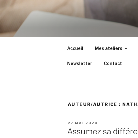
Aller
au
contenu
principal
Accueil
Mes ateliers
Newsletter
Contact
AUTEUR/AUTRICE :
NATH
PUBLIÉ
27 MAI 2020
LE
Assumez sa différ