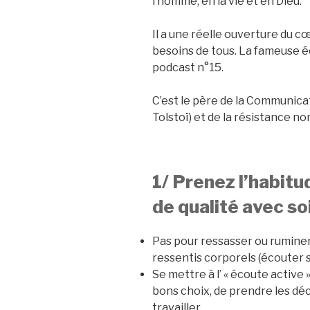
l’homme, en la vie et en Dieu.
Il a une réelle ouverture du cœ
besoins de tous. La fameuse éc
podcast n°15.
C’est le père de la Communica
Tolstoï) et de la résistance no
1/ Prenez l’habit
de qualité avec s
Pas pour ressasser ou ruminer
ressentis corporels (écouter 
Se mettre à l’ « écoute active
bons choix, de prendre les déci
travailler.