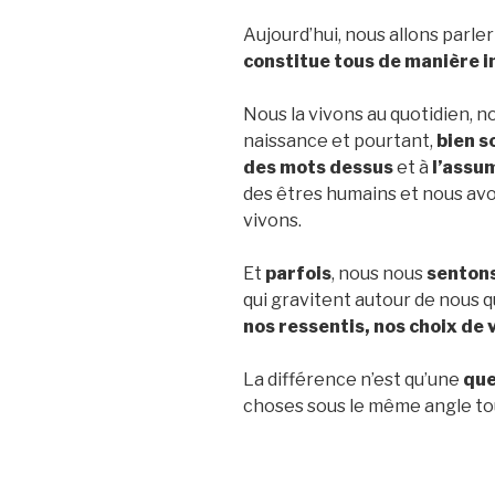
Aujourd’hui, nous allons parle
constitue tous de manière i
Nous la vivons au quotidien, 
naissance et pourtant,
bien s
des mots dessus
et à
l’assu
des êtres humains et nous av
vivons.
Et
parfois
, nous nous
sentons
qui gravitent autour de nous q
nos ressentis, nos choix de 
La différence n’est qu’une
que
choses sous le même angle to