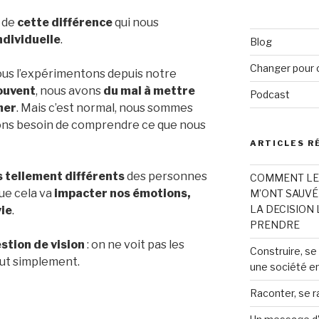
:
r de
cette différence
qui nous
ndividuelle
.
Blog
Changer pour 
nous l’expérimentons depuis notre
ouvent
, nous avons
du mal à mettre
Podcast
mer
. Mais c’est normal, nous sommes
ons besoin de comprendre ce que nous
ARTICLES R
 tellement différents
des personnes
COMMENT LES
ue cela va
impacter nos émotions,
M’ONT SAUVÉE
LA DECISION L
vie
.
PRENDRE
stion de vision
: on ne voit pas les
Construire, se
ut simplement.
une société en
Raconter, se r