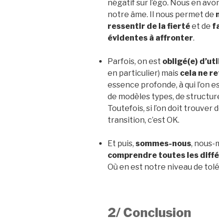
négatif sur l’égo. Nous en avo
notre âme. Il nous permet de
ressentir de la fierté
et de
f
évidentes à affronter
.
Parfois, on est
obligé(e) d’ut
en particulier) mais
cela ne re
essence profonde, à qui l’on es
de modèles types, de structu
Toutefois, si l’on doit trouve
transition, c’est OK.
Et puis,
sommes-nous
, nous
comprendre toutes les diffé
Où en est notre niveau de tol
2/ Conclusion