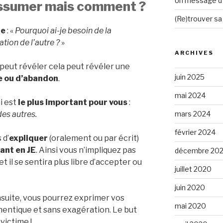
Un message d’e
’assumer mais comment ?
(Re)trouver sa
te
: «
Pourquoi ai-je besoin de la
tion de l’autre ?
»
ARCHIVES
peut révéler cela peut révéler une
juin 2025
ce ou d’abandon
.
mai 2024
i est
le plus important pour vous
:
mars 2024
des autres.
février 2024
 d’
expliquer
(oralement ou par écrit)
ant en JE
. Ainsi vous n’impliquez pas
décembre 20
t il se sentira plus libre d’accepter ou
juillet 2020
juin 2020
suite, vous pourrez exprimer vos
mai 2020
entique et sans exagération. Le but
victime !