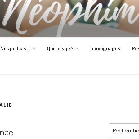
Nos podcasts
Qui suis-je ?
Témoignages
Re
ALIE
Recherche
ence
pour