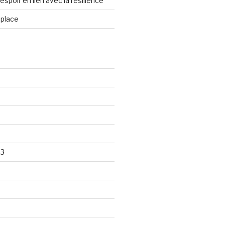
spoir en lien avec la résilience
 place
23