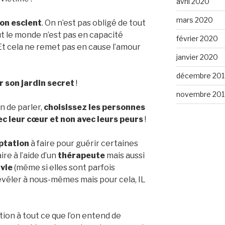
avril 2020
mars 2020
on escient
. On n’est pas obligé de tout
out le monde n’est pas en capacité
février 2020
. Et cela ne remet pas en cause l’amour
janvier 2020
décembre 201
ir son jardin secret
!
novembre 201
n de parler,
choisissez les personnes
ec leur cœur et non avec leurs peurs
!
eptation
à faire pour guérir certaines
ire à l’aide d’un
thérapeute
mais aussi
vie
(même si elles sont parfois
évéler à nous-mêmes mais pour cela, IL
tion à tout ce que l’on entend de