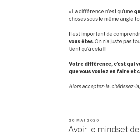
« La différence n’est qu’une
qu
choses sous le même angle to
Il est important de comprend
vous êtes
. On n’a juste pas t
tient qu’à cela !!!
Votre différence, c’est qui v
que vous voulez en faire et 
Alors acceptez-la, chérissez-la
PUBLIÉ
20 MAI 2020
LE
Avoir le mindset d