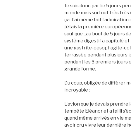
Je suis donc partie 5 jours pe
monde mais surtout très très 
ça. J’ai même fait l’admiration
j’étais la première européenn
sauf que…au bout de 5 jours de 
système digestif a capitulé et
une gastrite-oesophagite-coli
terrassée pendant plusieurs j
pendant les 3 premiers jours et
grande forme.
Du coup, obligée de différer m
incroyable :
L’avion que je devais prendre le
tempête Eléanor et a failli s’éc
quand même arrivés en vie m
avoir cru vivre leur dernière h