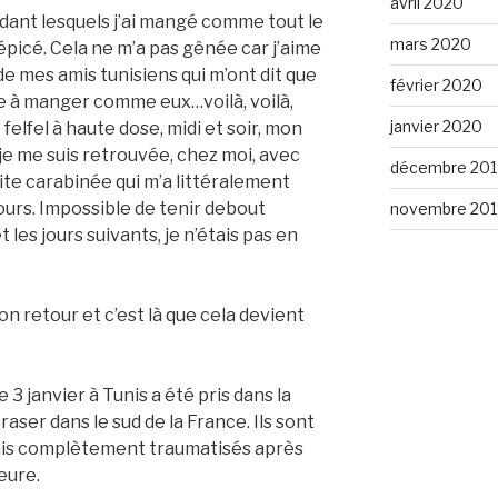
avril 2020
ndant lesquels j’ai mangé comme tout le
mars 2020
épicé. Cela ne m’a pas gênée car j’aime
 de mes amis tunisiens qui m’ont dit que
février 2020
e à manger comme eux…voilà, voilà,
janvier 2020
felfel à haute dose, midi et soir, mon
 je me suis retrouvée, chez moi, avec
décembre 201
te carabinée qui m’a littéralement
ours. Impossible de tenir debout
novembre 201
 les jours suivants, je n’étais pas en
on retour et c’est là que cela devient
 3 janvier à Tunis a été pris dans la
raser dans le sud de la France. Ils sont
ais complètement traumatisés après
eure.