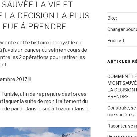
:
 SAUVÉE LA VIE ET
 LA DECISION LA PLUS
Blog
AI EUE À PRENDRE
Changer pour 
Podcast
 raconte cette histoire incroyable qui
j’avais un cancer du sein (en cours de
ntre les 2 opérations pour retirer les
ARTICLES R
ent.
COMMENT LES
embre 2017 !!!
M’ONT SAUVÉE
LA DECISION L
n Tunisie, afin de reprendre des forces
PRENDRE
attaquer la suite de mon traitement du
Construire, se
on de partir dans le sud à Tozeur (dans le
une société en
Raconter, se r