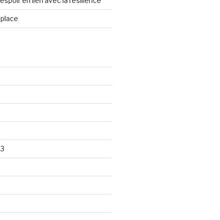
spoir en lien avec la résilience
 place
23