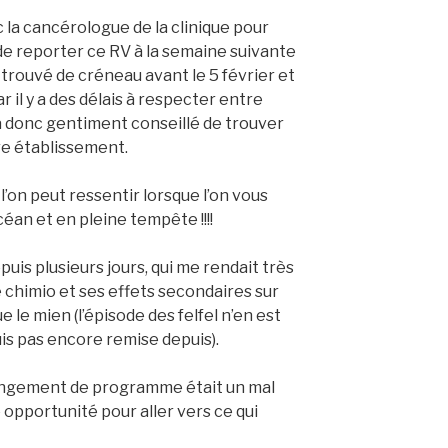
ec la cancérologue de la clinique pour
e reporter ce RV à la semaine suivante
 trouvé de créneau avant le 5 février et
r il y a des délais à respecter entre
’a donc gentiment conseillé de trouver
re établissement.
l’on peut ressentir lorsque l’on vous
éan et en pleine tempête !!!!
epuis plusieurs jours, qui me rendait très
e chimio et ses effets secondaires sur
e le mien (l’épisode des felfel n’en est
uis pas encore remise depuis).
hangement de programme était un mal
e opportunité pour aller vers ce qui