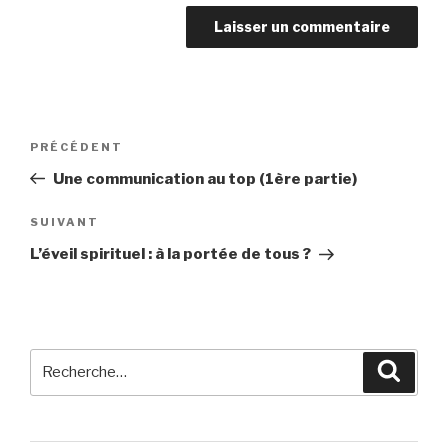
Navigation
Article
PRÉCÉDENT
de
précédent
Une communication au top (1ère partie)
l’article
Article
SUIVANT
suivant
L’éveil spirituel : à la portée de tous ?
Recherche
Reche
pour
: