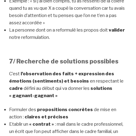
Exemple : « si j’ai bien compris, tu as ressenti de la colère
quand tu as vu que X a coupé la conversation car tu avais
besoin d’attention et tu penses que l’on ne t’en a pas
assez accordée »
La personne dont on a reformulé les propos doit
valider
notre reformulation.
7/ Recherche de solutions possibles
C’est
l’observation des faits + expression des
émotions (sentiments) et besoins
en respectant le
cadre
défini au début qui va donner les
solutions
« gagnant-gagnant »
Formuler des
propositions concrètes
de mise en
action :
claires et précises
Etablir un
« contrat »
: mail dans le cadre professionnel,
un écrit que l’on peut afficher dans le cadre familial, un