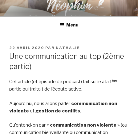
Aller
au
contenu
Menu
principal
PUBLIÉ
22 AVRIL 2020
PAR
NATHALIE
LE
Une communication au top (2ème
partie)
ère
Cet article (et épisode de podcast) fait suite à la 1
partie qui traitait de l’écoute active.
Aujourd’hui, nous allons parler
communication non
violente
et
gestion de conflits
.
Qu’entend-on par
« communication non violente »
(ou
communication bienveillante ou communication