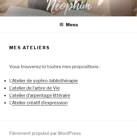
Aller
au
contenu
Menu
principal
MES ATELIERS
Vous trouverez ici toutes mes propositions :
L’
Atelier de sophro-bibliothérapie
L’atelier de l’arbre de Vie
L’atelier d’arpentage littéraire
L’
Atelier créatif d’expression
Fièrement propulsé par WordPress